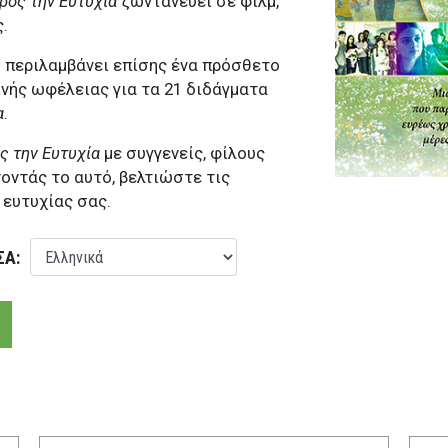
ρος την Ευτυχία
ζωντανεύει σε φιλμ,
.
D περιλαμβάνει επίσης ένα πρόσθετο
ινής ωφέλειας για τα 21 διδάγματα
α
.
ς την Ευτυχία
με συγγενείς, φίλους
νοντάς το αυτό, βελτιώστε τις
 ευτυχίας σας.
ΣΑ: