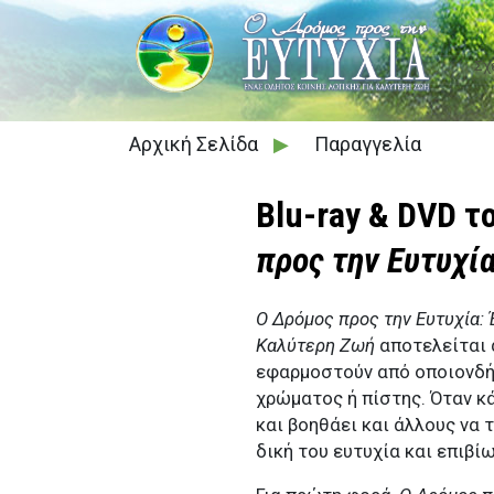
Σχ
Αρχική Σελίδα
▶
Παραγγελία
Blu-ray & DVD τ
προς την Ευτυχί
Ο Δρόμος προς την Ευτυχία: 
Καλύτερη Ζωή
αποτελείται 
εφαρμοστούν από οποιονδή
χρώματος ή πίστης. Όταν κ
και βοηθάει και άλλους να τ
δική του ευτυχία και επιβί