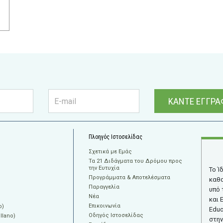
ΚΑΝΤΕ ΕΓΓΡΑ
Πλοηγός Ιστοσελίδας
Σχετικά με Εμάς
Τα 21 Διδάγματα του Δρόμου προς
την Ευτυχία
Το Ί
Προγράμματα & Αποτελέσματα
καθα
Παραγγελία
υπό 
Νέα
και 
Επικοινωνία
o)
Educ
Οδηγός Ιστοσελίδας
llano)
στην