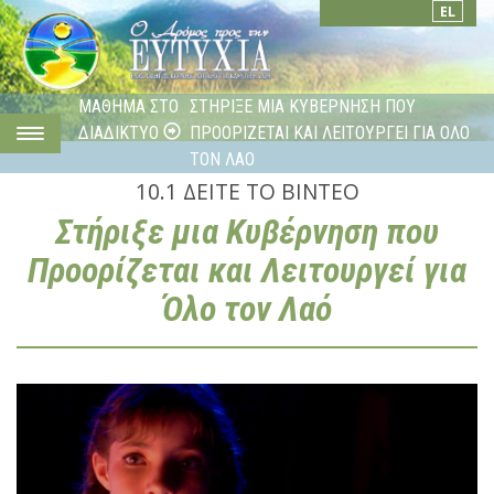
EL
ΜΑΘΗΜΑ ΣΤΟ
ΣΤΗΡΙΞΕ ΜΙΑ ΚΥΒΕΡΝΗΣΗ ΠΟΥ
ΔΙΑΔΙΚΤΥΟ
ΠΡΟΟΡΙΖΕΤΑΙ ΚΑΙ ΛΕΙΤΟΥΡΓΕΙ ΓΙΑ ΟΛΟ
ΤΟΝ ΛΑΟ
10.1
ΔΕΙΤΕ ΤΟ ΒΙΝΤΕΟ
Στήριξε µια Κυβέρνηση που
Προορίζεται και Λειτουργεί για
Λειτουργεί για Όλο τον Λαό
Όλο τον Λαό
Λειτουργεί για Όλο τον Λαό