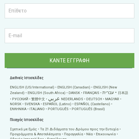
ΚΑΝΤΕ ΕΓΓΡΑΦΗ
Διεθνείς Ιστοσελίδες
ENGLISH (US/International)
ENGLISH (Canadian)
ENGLISH (New
עברית
Zealand)
ENGLISH (South Africa)
DANSK
FRANÇAIS
日本語
عربي
РУССКИЙ
繁體中文
NEDERLANDS
DEUTSCH
MAGYAR
NORSK
SVENSKA
ESPAÑOL (Latino)
ESPAÑOL (Castellano)
ΕΛΛΗΝΙΚA
ITALIANO
PORTUGUÊS
PORTUGUÊS (Brasil)
Πλοηγός Ιστοσελίδας
Σχετικά με Εμάς
Τα 21 Διδάγματα του Δρόμου προς την Ευτυχία
Προγράμματα & Αποτελέσματα
Παραγγελία
Νέα
Επικοινωνία