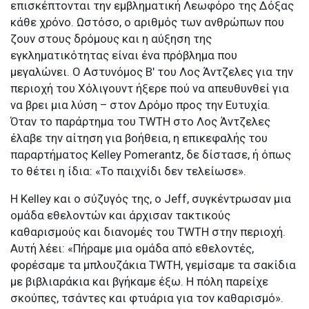
επισκέπτονται την εμβληματική Λεωφόρο της Δόξας
κάθε χρόνο. Ωστόσο, ο αριθμός των ανθρώπων που
ζουν στους δρόμους και η αύξηση της
εγκληματικότητας είναι ένα πρόβλημα που
μεγαλώνει. Ο Αστυνόμος Βʹ του Λος Άντζελες για την
περιοχή του Χόλιγουντ ήξερε πού να απευθυνθεί για
να βρει μια λύση – στον Δρόμο προς την Ευτυχία.
Όταν το παράρτημα του TWTH στο Λος Άντζελες
έλαβε την αίτηση για βοήθεια, η επικεφαλής του
παραρτήματος Kelley Pomerantz, δε δίστασε, ή όπως
το θέτει η ίδια: «Το παιχνίδι δεν τελείωσε».
Η Kelley και ο σύζυγός της, ο Jeff, συγκέντρωσαν μια
ομάδα εθελοντών και άρχισαν τακτικούς
καθαρισμούς και διανομές του TWTH στην περιοχή.
Αυτή λέει: «Πήραμε μια ομάδα από εθελοντές,
φορέσαμε τα μπλουζάκια TWTH, γεμίσαμε τα σακίδια
με βιβλιαράκια και βγήκαμε έξω. Η πόλη παρείχε
σκούπες, τσάντες και φτυάρια για τον καθαρισμό».