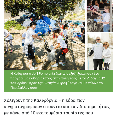
Η Kelley και ο Jeff Pomerantz (κάτω δεξιά) ξεκίνησαν ένα
πρόγραμμα καθαριότητας στην πόλη τους με το Δίδαγμα 12
του
Δρόμου προς την Ευτυχία:
«Προφύλαγε και Βελτίωνε το
Περιβάλλον σου».
Χόλιγουντ της Καλιφόρνια – η έδρα των
κινηματογραφικών στούντιο και των διασημοτήτων,
με πάνω από 10 εκατομμύρια τουρίστες που