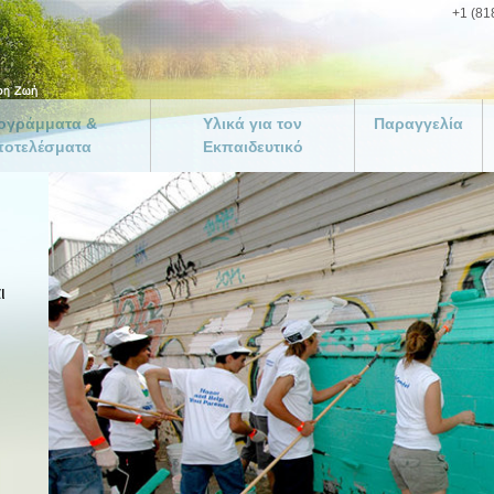
+1 (81
ογράμματα &
Υλικά για τον
Παραγγελία
οτελέσματα
Εκπαιδευτικό
Διαμορφώστε το
Δρόμο προς την 
ωγή
Καλώς Ήρθατε
δικό σας εξώφυλ
Εκπαιδευτικοί και Δάσκαλοι
μμα για
Παραγγείλτε τα 
ρήσεις
Βοηθητικό Πακέτο για τον
Εκπαιδευτικό
Δωρεές
αμμα
ιστικών
Υλικά του Οδηγού για τον
ι
ήλων
Εκπαιδευτικό που
Μπορείτε να Κατεβάσετε
μματα για την
μία
Αποτελέσματα από Σχολεία
Κρίσης
ήσεις
ικές Ομάδες