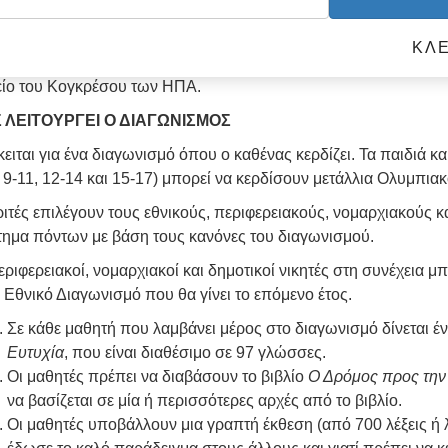
σης, ο μεγαλύτερος είναι ο Διαγωνισμός Δίνε το Καλό Παράδειγ
12.000 σχολεία, φτάνοντας 12 εκατομμύρια μαθητές.
ΚΛΕ
μόνο αυτό, αλλά ο εθνικός Διαγωνισμός Δίνε το Καλό Παράδειγμα
ίο του Κογκρέσου των ΗΠΑ.
 ΛΕΙΤΟΥΡΓΕΙ Ο ΔΙΑΓΩΝΙΣΜΟΣ
ειται για ένα διαγωνισμό όπου ο καθένας κερδίζει. Τα παιδιά κα
, 9-11, 12-14 και 15-17) μπορεί να κερδίσουν μετάλλια Ολυμπιακ
ριτές επιλέγουν τους εθνικούς, περιφερειακούς, νομαρχιακούς 
ημα πόντων με βάση τους κανόνες του διαγωνισμού.
εριφερειακοί, νομαρχιακοί και δημοτικοί νικητές στη συνέχεια 
 Εθνικό Διαγωνισμό που θα γίνει το επόμενο έτος.
Σε κάθε μαθητή που λαμβάνει μέρος στο διαγωνισμό δίνεται έν
Ευτυχία
, που είναι διαθέσιμο σε 97 γλώσσες.
Οι μαθητές πρέπει να διαβάσουν το βιβλίο
Ο Δρόμος προς την
να βασίζεται σε μία ή περισσότερες αρχές από το βιβλίο.
Οι μαθητές υποβάλλουν μια γραπτή έκθεση (από 700 λέξεις ή λιγ