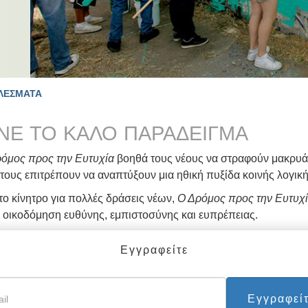
ο Καλό Παράδειγµα
ες απ' Όλο τον
ΛΕΣΜΑΤΑ
ΙΝΕ ΤΟ ΚΑΛΟ ΠΑΡΑΔΕΙΓΜΑ
όμος προς την Ευτυχία
βοηθά τους νέους να στραφούν μακρυά
τους επιτρέπουν να αναπτύξουν μια ηθική πυξίδα κοινής λογική
το κίνητρο για πολλές δράσεις νέων,
Ο Δρόμος προς την Ευτυχ
 οικοδόμηση ευθύνης, εμπιστοσύνης και ευπρέπειας.
σημαντική δραστηριότητα του Ιδρύματος Ο Δρόμος προς την Ευτ
Εγγραφείτε
ικής ηλικίας να αναπτύξουν θετικά πρότυπα για τη σωστή και
ούν να χρησιμοποιήσουν για να χαράξουν με επιτυχία το μέλλο
ενώ το Ίδρυμα Ο Δρόμος προς την Ευτυχία διαχειρίζεται πολλο
Εγγραφεί