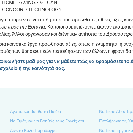
HOME SAVINGS & LOAN
CONCORD TECHNOLOGY
ργα μπορεί να είναι οτιδήποτε που προωθεί τις ηθικές αξίες κοι
ος προς την Ευτυχία
. Κάποιοι συμμετέχοντες έκαναν εκστρατεί
λίας. Άλλοι οργάνωσαν και διένημαν αντίτυπα του
Δρόμου προς
ια κοινοτικά έργα προώθησαν αξίες, όπως η εντιμότητα, η ανοχή
σμός των θρησκευτικών πεποιθήσεων των άλλων, η φροντίδα το
οινωνήστε μαζί μας για να μάθετε πώς να εφαρμόσετε το
σχολείο ή την κοινότητά σας.
Αγάπα και Βοήθα τα Παιδιά
Να Είσαι Άξιος Ε
Να Τιµάς και να Βοηθάς τους Γονείς σου
Εκπλήρωνε τις Υ
Δίνε το Καλό Παράδειγµα
Να Είσαι Εργατικ