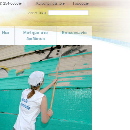
8) 254-0600
Κοινοποιήστε το
Γλώσσα
ΑΝΑΖΗΤΗΣΗ
Νέα
Μαθημα στο
Επικοινωνία
διαδίκτυο
Ευτυχία
με
λο
Υλικά