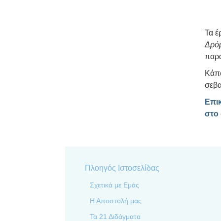
Τα έ
Δρόμ
παρα
Κάπο
σεβα
Επικ
στο 
Πλοηγός Ιστοσελίδας
Σχετικά με Εμάς
Η Αποστολή μας
Τα 21 Διδάγματα