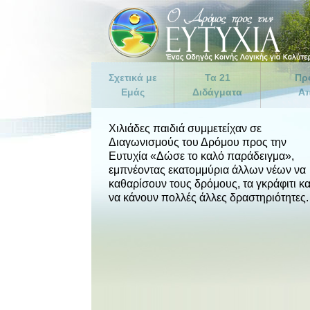
Σχετικά με
Τα 21
Πρ
Εμάς
Διδάγματα
Απ
Τι είναι ο Δρόμος προς την
ΕΥΤΥΧΙΑ
Εισαγ
Ευτυχία;
Χιλιάδες παιδιά συμμετείχαν σε
1. Φρόντιζε τον Εαυτό σου
Πρόγρα
Διαγωνισμούς του Δρόμου προς την
Η Αποστολή μας
Επιχει
2. Να Είσαι Εγκρατής
Ευτυχία «Δώσε το καλό παράδειγμα»,
Λ. Ρον Χάμπαρντ
Πρόγρ
εμπνέοντας εκατομμύρια άλλων νέων να
3. Μην Είσαι Ελευθέριος
Σωφρον
καθαρίσουν τους δρόμους, τα γκράφιτι κα
Συνηθισμένες Ερωτήσεις
Υπαλλ
4. Αγάπα και Βοήθα τα
να κάνουν πολλές άλλες δραστηριότητες.
Παιδιά
Προγρά
Αστυνο
5. Να Τιμάς και να Βοηθάς
τους Γονείς σου
Ζώνες 
6. Δίνε το Καλό Παράδειγμα
Κυβερν
7. Επιδίωκε να Ζεις με την
Κοινoτ
Αλήθεια
Γονείς