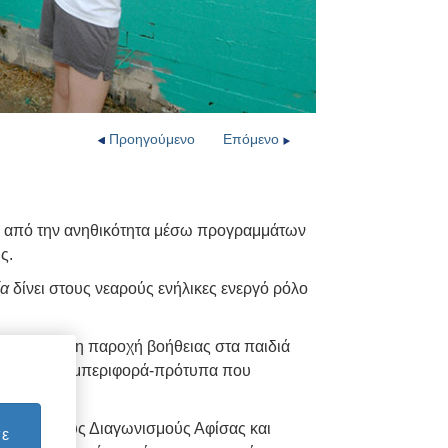
Προηγούμενο
Επόμενο
 από την ανηθικότητα μέσω προγραμμάτων
ς.
ία
δίνει στους νεαρούς ενήλικες ενεργό ρόλο
υχία είναι η παροχή βοήθειας στα παιδιά
 τη λάθος συμπεριφορά-πρότυπα που
ν τους.
ύς Νεανικούς Διαγωνισμούς Αφίσας και
τε