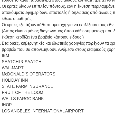
έδωσε το καλό παράδειγμα στους άλλους και γιατί πρέπει να κ
Οι κριτές δίνουν επιπλέον πόντους, εάν η έκθεση περιλαμβάνει
αποκόμματα εφημερίδων, επιστολές ή δηλώσεις από άλλους π
έθεσε ο μαθητής.
Οι κριτές εξετάζουν κάθε συμμετοχή για να επιλέξουν τους εθν
(Αυτός είναι ο μόνος διαγωνισμός όπου κάθε συμμετοχή που δ
έκθεση κερδίζει ένα βραβείο κάποιου είδους!)
Εταιρικές, κυβερνητικές και ιδιωτικές χορηγίες παρέχουν τα χ
βραβεία που θα απονεμηθούν. Ανάμεσα στους εταιρικούς χορη
IBM
SAATCHI & SAATCHI
WAL-MART
McDONALD’S OPERATORS
HOLIDAY INN
STATE FARM INSURANCE
FRUIT OF THE LOOM
WELLS FARGO BANK
IHOP
LOS ANGELES INTERNATIONAL AIRPORT