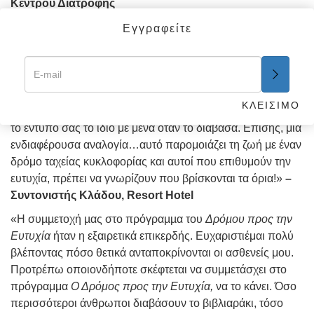
Κέντρου Διατροφής
«Αποφάσισα να γράψω στο Ίδρυμά σας και να ζητήσω
Εγγραφείτε
αντίγραφα από τα βιβλιαράκια σας, απλώς επειδή το
διάβασα και πιστεύω στις αρχές που διαπραγματεύεται το
βιβλιαράκι σας. Οι εικοσιμία αρχές είναι πραγματικά
συναφείς με τον σημερινό τρόπο ζωής και πιστεύω ότι
ΚΛΕΙΣΙΜΟ
πολλοί από τους φιλοξενούμενούς μας θα αισθάνονται για
το έντυπο σας το ίδιο με μένα όταν το διάβασα. Επίσης, μια
ενδιαφέρουσα αναλογία…αυτό παρομοιάζει τη ζωή με έναν
δρόμο ταχείας κυκλοφορίας και αυτοί που επιθυμούν την
ευτυχία, πρέπει να γνωρίζουν που βρίσκονται τα όρια!»
–
Συντονιστής Κλάδου, Resort Hotel
«Η συµµετοχή µας στο πρόγραµµα του
Δρόµου προς την
Ευτυχία
ήταν η εξαιρετικά επικερδής. Ευχαριστιέμαι πολύ
βλέποντας πόσο θετικά ανταποκρίνονται οι ασθενείς μου.
Προτρέπω οποιονδήποτε σκέφτεται να συμμετάσχει στο
πρόγραμμα
Ο Δρόμος προς την Ευτυχία,
να το κάνει. Όσο
περισσότεροι άνθρωποι διαβάσουν το βιβλιαράκι, τόσο