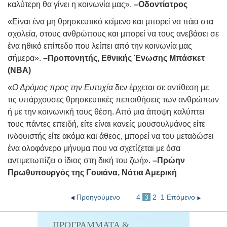
καλύτερη θα γίνει η κοινωνία µας».
–Οδοντίατρος
«Είναι ένα µη θρησκευτικό κείµενο και µπορεί να πάει στα
σχολεία, στους ανθρώπους και µπορεί να τους ανεβάσει σε
ένα ηθικό επίπεδο που λείπει από την κοινωνία µας
σήµερα».
–Προπονητής, Εθνικής Ένωσης Μπάσκετ
(NBA)
«
Ο Δρόμος προς την Ευτυχία
δεν έρχεται σε αντίθεση με
τις υπάρχουσες θρησκευτικές πεποιθήσεις των ανθρώπων
ή με την κοινωνική τους θέση. Από μια άποψη καλύπτει
τους πάντες επειδή, είτε είναι κανείς μουσουλμάνος είτε
ινδουιστής είτε ακόμα και άθεος, μπορεί να του μεταδώσει
ένα ολοφάνερο μήνυμα που να σχετίζεται με όσα
αντιμετωπίζει ο ίδιος στη δική του ζωή».
–Πρώην
Πρωθυπουργός της Γουιάνα, Νότια Αμερική
Προηγούμενο
4
3
2
1
Επόμενο
ΠΡΟΓΡΆΜΜΑΤΑ &