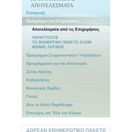
ΑΠΟΤΕΛΈΣΜΑΤΑ
Εισαγωγή
Πρόγραμμα για Επιχειρήσεις
Αποτελέσματα από τις Επιχειρήσεις
ΠΑΡΑΓΓΕΙΛΤΕ
ΤΟ ΒΟΗΘΗΤΙΚΟ ΠΑΚΕΤΟ ΑΞΙΩΝ
ΚΟΙΝΗΣ ΛΟΓΙΚΗΣ
Πρόγραμμα Σωφρονιστικών Υπαλλήλων
Προγράμματα για την Αστυνομία
Ζώνες Κρίσης
Κυβερνήσεις
Κοινoτικές Ομάδες
Γονείς
Δίνε το Καλό Παράδειγµα
Επιτυχίες απ' Όλο τον Κόσμο
ΔΩΡΕΑΝ ΕΝΗΜΕΡΩΤΙΚΟ ΠΑΚΕΤΟ