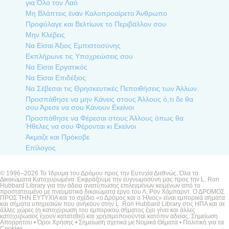
για Όλο τον Λαό
Μη Βλάπτεις έναν Καλοπροαίρετο Άνθρωπο
Προφύλαγε και Βελτίωνε το Περιβάλλον σου
Μην Κλέβεις
Να Είσαι Άξιος Εµπιστοσύνης
Εκπλήρωνε τις Υποχρεώσεις σου
Να Είσαι Εργατικός
Να Είσαι Επιδέξιος
Να Σέβεσαι τις Θρησκευτικές Πεποιθήσεις των Άλλων.
Προσπάθησε να µην Κάνεις στους Άλλους ό,τι δε θα
σου Άρεσε να σου Κάνουν Εκείνοι
Προσπάθησε να Φέρεσαι στους Άλλους όπως θα
Ήθελες να σου Φέρονται κι Εκείνοι
Άκμαζε και Πρόκοβε
Επίλογος
© 1996–2026 Το Ίδρυμα του Δρόμου προς την Ευτυχία Διεθνώς. Όλα τα
∆ικαιώµατα Κατοχυρωµένα. Εκφράζουμε την ευγνωμοσύνη μας προς την L. Ron
Hubbard Library για την άδεια ανατύπωσης επιλεγμένων κειμένων από το
προστατευμένο με πνευματικά δικαιώματα έργο του Λ. Ρον Χάμπαρντ. Ο ΔΡΟΜΟΣ
ΠΡΟΣ ΤΗΝ ΕΥΤΥΧΙΑ και το σχέδιο «ο Δρόμος και ο Ήλιος» είναι εμπορικά σήματα
και σήματα υπηρεσιών που ανήκουν στην L. Ron Hubbard Library στις ΗΠΑ και σε
άλλες χώρες (η κατοχύρωση του εμπορικού σήματος έχει γίνει και άλλες
κατοχυρώσεις έχουν κατατεθεί) και χρησιμοποιούνται κατόπιν αδείας.
Σημείωση
Απορρήτου
•
Όροι Χρήσης
•
Σημείωση σχετικά με Νομικά Θέματα •
Πολιτική για τα
Cookies