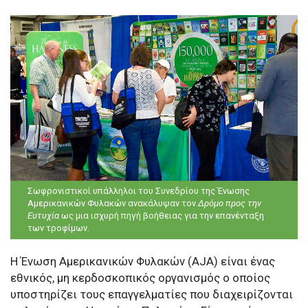
Σωφρονιστικοί υπάλληλοι του Συνεδρίου της Ένωσης
Αμερικανικών Φυλακών ανακάλυψαν τον
Δρόμο προς την
Ευτυχία
ως μια ισχυρή πηγή βοήθειας για την επανένταξη
των τροφίμων.
Η Ένωση Αμερικανικών Φυλακών (AJA) είναι ένας
εθνικός, μη κερδοσκοπικός οργανισμός ο οποίος
υποστηρίζει τους επαγγελματίες που διαχειρίζονται