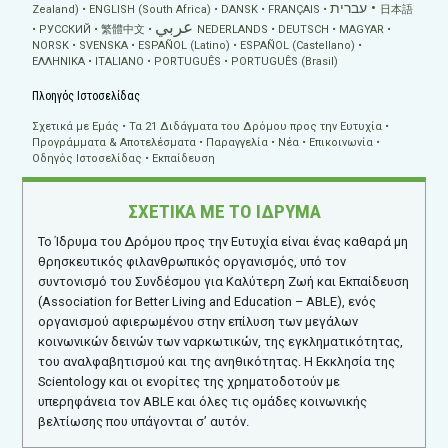
עברית
Zealand)
ENGLISH (South Africa)
DANSK
FRANÇAIS
日本語
عربي
РУССКИЙ
繁體中文
NEDERLANDS
DEUTSCH
MAGYAR
NORSK
SVENSKA
ESPAÑOL (Latino)
ESPAÑOL (Castellano)
ΕΛΛΗΝΙΚA
ITALIANO
PORTUGUÊS
PORTUGUÊS (Brasil)
Πλοηγός Ιστοσελίδας
Σχετικά με Εμάς
Τα 21 Διδάγματα του Δρόμου προς την Ευτυχία
Προγράμματα & Αποτελέσματα
Παραγγελία
Νέα
Επικοινωνία
Οδηγός Ιστοσελίδας
Εκπαίδευση
ΣΧΕΤΙΚΑ ΜΕ ΤΟ ΙΔΡΥΜΑ
Το Ίδρυμα του Δρόμου προς την Ευτυχία είναι ένας καθαρά μη
θρησκευτικός φιλανθρωπικός οργανισμός, υπό τον
συντονισμό του Συνδέσμου για Καλύτερη Ζωή και Εκπαίδευση
(Association for Better Living and Education – ABLE), ενός
οργανισμού αφιερωμένου στην επίλυση των μεγάλων
κοινωνικών δεινών των ναρκωτικών, της εγκληματικότητας,
του αναλφαβητισμού και της ανηθικότητας. Η Εκκλησία της
Scientology και οι ενορίτες της χρηματοδοτούν με
υπερηφάνεια τον ABLE και όλες τις ομάδες κοινωνικής
βελτίωσης που υπάγονται σ’ αυτόν.