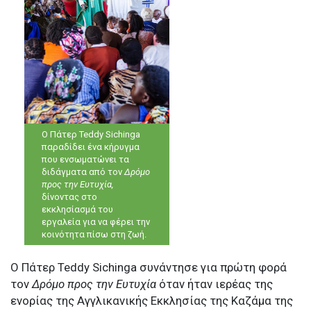
Ο Πάτερ Teddy Sichinga
παραδίδει ένα κήρυγμα
που ενσωματώνει τα
διδάγματα από τον
Δρόμο
προς την Ευτυχία,
δίνοντας στο
εκκλησίασμά του
εργαλεία για να φέρει την
κοινότητα πίσω στη ζωή.
Ο Πάτερ Teddy Sichinga συνάντησε για πρώτη φορά
τον
Δρόμο προς την Ευτυχία
όταν ήταν ιερέας της
ενορίας της Αγγλικανικής Εκκλησίας της Καζάμα της