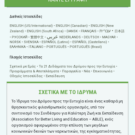
Διεθνείς Ιστοσελίδες
ENGLISH (US/International)
ENGLISH (Canadian)
ENGLISH (New
עברית
Zealand)
ENGLISH (South Africa)
DANSK
FRANÇAIS
日本語
عربي
РУССКИЙ
繁體中文
NEDERLANDS
DEUTSCH
MAGYAR
NORSK
SVENSKA
ESPAÑOL (Latino)
ESPAÑOL (Castellano)
ΕΛΛΗΝΙΚA
ITALIANO
PORTUGUÊS
PORTUGUÊS (Brasil)
Πλοηγός Ιστοσελίδας
Σχετικά με Εμάς
Τα 21 Διδάγματα του Δρόμου προς την Ευτυχία
Προγράμματα & Αποτελέσματα
Παραγγελία
Νέα
Επικοινωνία
Οδηγός Ιστοσελίδας
Εκπαίδευση
ΣΧΕΤΙΚΑ ΜΕ ΤΟ ΙΔΡΥΜΑ
Το Ίδρυμα του Δρόμου προς την Ευτυχία είναι ένας καθαρά μη
θρησκευτικός φιλανθρωπικός οργανισμός, υπό τον
συντονισμό του Συνδέσμου για Καλύτερη Ζωή και Εκπαίδευση
(Association for Better Living and Education – ABLE), ενός
οργανισμού αφιερωμένου στην επίλυση των μεγάλων
κοινωνικών δεινών των ναρκωτικών, της εγκληματικότητας,