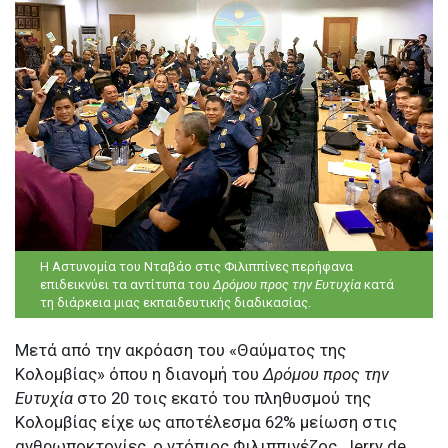
Η Αστυνομία του Νταβάο στις Φιλιππίνες περήφανα
επιδεικνύει τα αντίτυπα του
Δρόμου προς την Ευτυχία
κατά
τη διάρκεια μιας εκπαιδευτικής διαδικασίας.
Μετά από την ακρόαση του «Θαύματος της
Κολομβίας» όπου η διανομή του
Δρόμου προς την
Ευτυχία
στο 20 τοις εκατό του πληθυσμού της
Κολομβίας είχε ως αποτέλεσμα 62% μείωση στις
ανθρωποκτονίες, ο ντόπιος Φιλιππινέζος, Jerry de