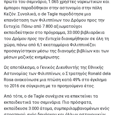
πρώτο του σεμινάριο, 1.065 χρήστες ναρκωτικών και
έμποροι παραδόθηκαν στην αστυνομία στην πόλη
Κεζόν. Συνολικά, ο de Tagle πυροδότησε μια
επανάσταση των Φιλιππίνων του Δρόμου προς την
Ευτυχία. Πάνω από 7.800 αξιωματούχοι
εκπαιδεύτηκαν στο πρόγραμμα, 33.000 βιβλιαράκια
του
Δρόμου προς την Ευτυχία
διανεμήθηκαν σε όλη τη
χώρα, πάνω από 6,1 εκατομμύρια Φιλιππινέζοι
προσεγγίστηκαν μέσω της διανομής βιβλίων και των
μέσων μαζικής ενημέρωσης.
Ως αποτέλεσμα, ο Γενικός Διευθυντής της Εθνικής
Αστυνομίας των Φιλιππίνων, ο Στρατηγός Ronald dela
Rosa ανακοίνωσε μια πτώση κατά 49% στο έγκλημα
το 2016 σε σύγκριση με το προηγούμενο έτος.
Από τότε, ο de Tagle συνέχισε να επεκτείνει τα
εκπαιδευτικά του σεμινάρια. Πιο πρόσφατα,
εκπαίδευσε 3.000 άτομα, συμπεριλαμβανομένων ενός
στρατηγού, ενός δημάρχου και άλλων αστυνομικών