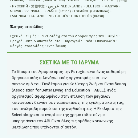
Zealand)
ENGLISH (South Africa)
DANSK
FRANÇAIS
日本語
عربي
РУССКИЙ
繁體中文
NEDERLANDS
DEUTSCH
MAGYAR
NORSK
SVENSKA
ESPAÑOL (Latino)
ESPAÑOL (Castellano)
ΕΛΛΗΝΙΚA
ITALIANO
PORTUGUÊS
PORTUGUÊS (Brasil)
Πλοηγός Ιστοσελίδας
Σχετικά με Εμάς
Τα 21 Διδάγματα του Δρόμου προς την Ευτυχία
Προγράμματα & Αποτελέσματα
Παραγγελία
Νέα
Επικοινωνία
Οδηγός Ιστοσελίδας
Εκπαίδευση
ΣΧΕΤΙΚΑ ΜΕ ΤΟ ΙΔΡΥΜΑ
Το Ίδρυμα του Δρόμου προς την Ευτυχία είναι ένας καθαρά μη
θρησκευτικός φιλανθρωπικός οργανισμός, υπό τον
συντονισμό του Συνδέσμου για Καλύτερη Ζωή και Εκπαίδευση
(Association for Better Living and Education – ABLE), ενός
οργανισμού αφιερωμένου στην επίλυση των μεγάλων
κοινωνικών δεινών των ναρκωτικών, της εγκληματικότητας,
του αναλφαβητισμού και της ανηθικότητας. Η Εκκλησία της
Scientology και οι ενορίτες της χρηματοδοτούν με
υπερηφάνεια τον ABLE και όλες τις ομάδες κοινωνικής
βελτίωσης που υπάγονται σ’ αυτόν.